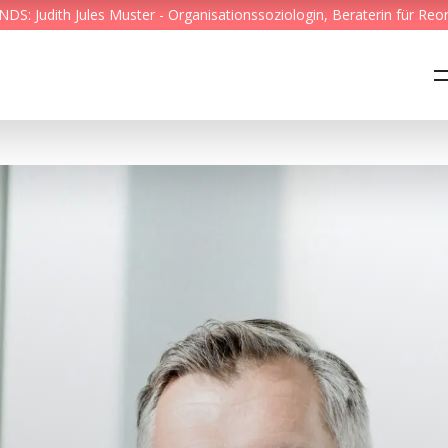
S: Judith Jules Muster - Organisationssoziologin, Beraterin für Reo
Feed & News
Reading Minds
Themen
Services
Wer wir sind
Kontakt
English