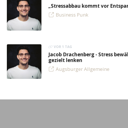
„Stressabbau kommt vor Entspan
Business Punk
VOR 1 TAG
Jacob Drachenberg - Stress bew
gezielt lenken
Augsburger Allgemeine