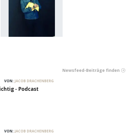
Newsfeed-Beiträge finden
VON:
JACOB DRACHENBERG
ichtig - Podcast
VON:
JACOB DRACHENBERG