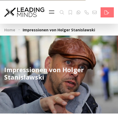
Feed & News
Reading Minds
·
Home
Impressionen von Holger Stanislawski
Themen
Services
Wer wir sind
Impressionen von Holger
Kontakt
Stanislawski
English