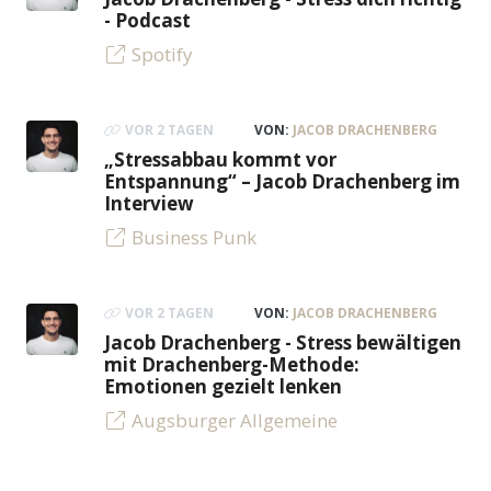
- Podcast
Spotify
VOR 2 TAGEN
VON:
JACOB DRACHENBERG
„Stressabbau kommt vor
Entspannung“ – Jacob Drachenberg im
Interview
Business Punk
VOR 2 TAGEN
VON:
JACOB DRACHENBERG
Jacob Drachenberg - Stress bewältigen
mit Drachenberg-Methode:
Emotionen gezielt lenken
Augsburger Allgemeine