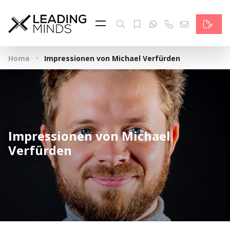
Feed & News
Reading Minds
·
Home
Impressionen von Michael Verfürden
Themen
Services
Wer wir sind
Impressionen von Michael
Kontakt
Verfürden
English