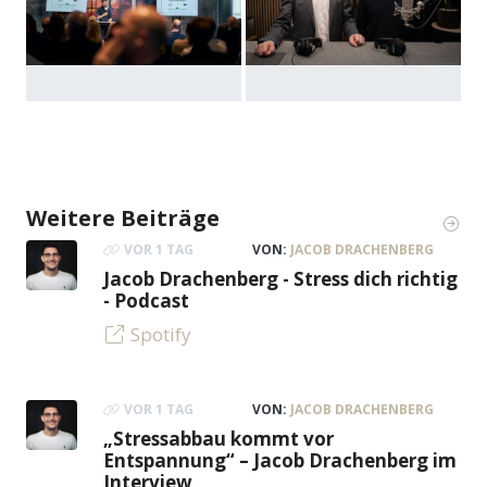
Weitere Beiträge
VOR 1 TAG
VON:
JACOB DRACHENBERG
Jacob Drachenberg - Stress dich richtig
- Podcast
Spotify
VOR 1 TAG
VON:
JACOB DRACHENBERG
„Stressabbau kommt vor
Entspannung“ – Jacob Drachenberg im
Interview