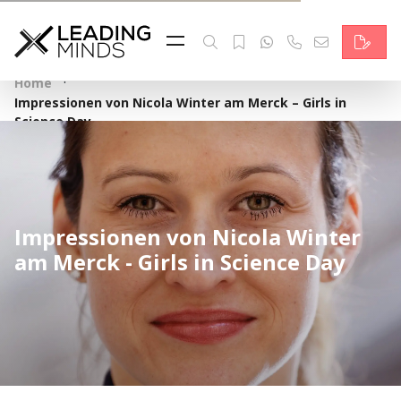
Feed & News
Reading Minds
·
Home
Impressionen von Nicola Winter am Merck – Girls in
Themen
Science Day
Services
Wer wir sind
Impressionen von Nicola Winter
Kontakt
am Merck - Girls in Science Day
English