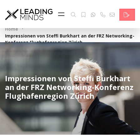
Feed & News
Reading Minds
·
Home
Impressionen von Steffi Burkhart an der FRZ Networking-
Themen
Konferenz Flughafenregion Zürich
Services
Wer wir sind
Impressionen von Steffi Burkhart
an der FRZ Networking-Konferenz
Kontakt
Flughafenregion Zürich
English