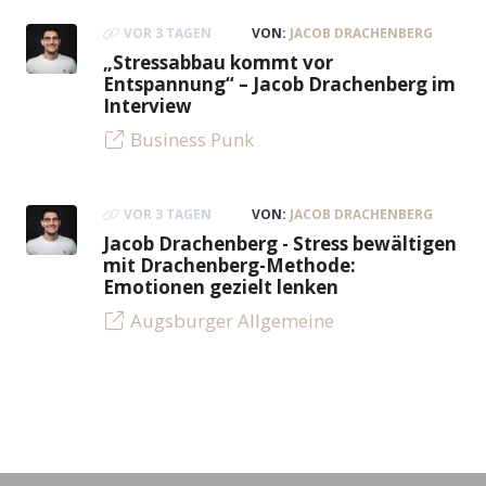
VOR 3 TAGEN
VON:
JACOB DRACHENBERG
„Stressabbau kommt vor
Entspannung“ – Jacob Drachenberg im
Interview
Business Punk
VOR 3 TAGEN
VON:
JACOB DRACHENBERG
Jacob Drachenberg - Stress bewältigen
mit Drachenberg-Methode:
Emotionen gezielt lenken
Augsburger Allgemeine