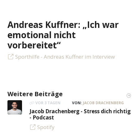
Andreas Kuffner: „Ich war
emotional nicht
vorbereitet“
Sporthilfe - Andreas Kuffner im Interview
Weitere Beiträge
VOR 3 TAGEN
VON:
JACOB DRACHENBERG
Jacob Drachenberg - Stress dich richtig
- Podcast
Spotify