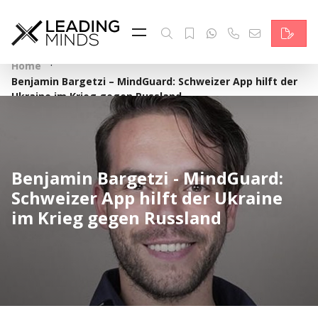
Feed & News
Reading Minds
·
Home
Benjamin Bargetzi – MindGuard: Schweizer App hilft der
Themen
Ukraine im Krieg gegen Russland
Services
Wer wir sind
Benjamin Bargetzi - MindGuard:
Schweizer App hilft der Ukraine
Kontakt
im Krieg gegen Russland
English