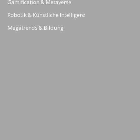
Gamification & Metaverse
Robotik & Künstliche Intelligenz
Megatrends & Bildung
Sport
Reading Minds
Aktivitäten / Feed
Kontakt
Impressum
Datenschutz & Rechtliches
AGBs
©2026 LEADING MINDS GmbH. Design & Development by
azure art
communications
.