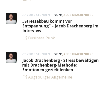
VOR 2 STUNDEN
VON:
JACOB DRACHENBERG
„Stressabbau kommt vor
Entspannung“ – Jacob Drachenberg im
Interview
Business Punk
VOR 3 STUNDEN
VON:
JACOB DRACHENBERG
Jacob Drachenberg - Stress bewältigen
mit Drachenberg-Methode:
Emotionen gezielt lenken
Augsburger Allgemeine