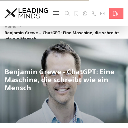
Feed & News
Reading Minds
·
Home
Benjamin Grewe – ChatGPT: Eine Maschine, die schreibt
Themen
wie ein Mensch
Services
Wer wir sind
Benjamin Grewe - ChatGPT: Eine
Maschine, die schreibt wie ein
Kontakt
Mensch
English