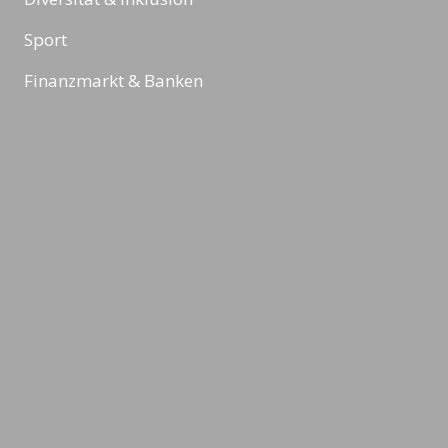
Sport
Finanzmarkt & Banken
Robotik & Künstliche Intelligenz
Reading Minds
Aktivitäten / Feed
Kontakt
Impressum
Datenschutz & Rechtliches
AGBs
©2026 LEADING MINDS GmbH. Design & Development by
azure art
communications
.