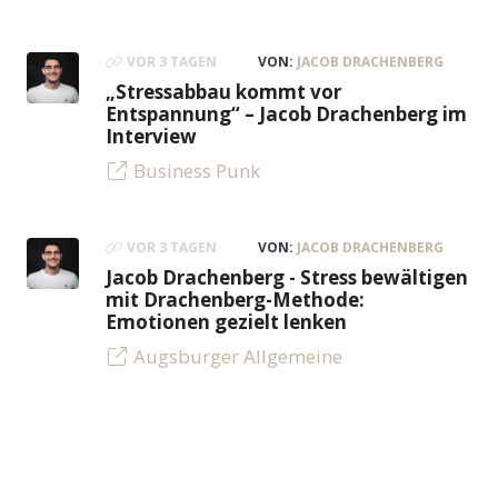
VOR 3 TAGEN
VON:
JACOB DRACHENBERG
„Stressabbau kommt vor
Entspannung“ – Jacob Drachenberg im
Interview
Business Punk
VOR 3 TAGEN
VON:
JACOB DRACHENBERG
Jacob Drachenberg - Stress bewältigen
mit Drachenberg-Methode:
Emotionen gezielt lenken
Augsburger Allgemeine