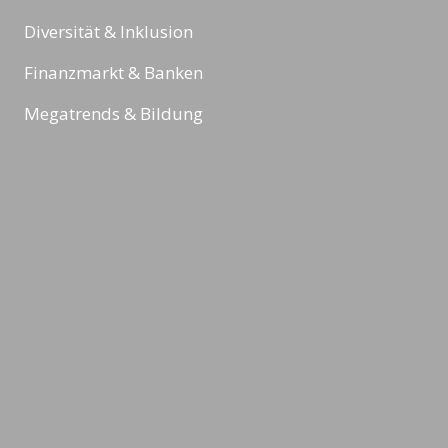
Diversität & Inklusion
Finanzmarkt & Banken
Megatrends & Bildung
Sport
Reading Minds
Aktivitäten / Feed
Kontakt
Impressum
Datenschutz & Rechtliches
AGBs