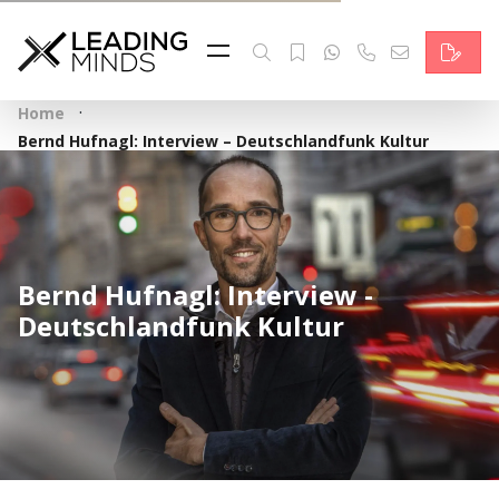
Feed & News
Reading Minds
·
Home
Themen
Bernd Hufnagl: Interview – Deutschlandfunk Kultur
Services
Wer wir sind
Bernd Hufnagl: Interview -
Kontakt
Deutschlandfunk Kultur
English