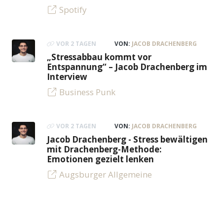
Spotify
VOR 2 TAGEN
VON:
JACOB DRACHENBERG
„Stressabbau kommt vor
Entspannung“ – Jacob Drachenberg im
Interview
Business Punk
VOR 2 TAGEN
VON:
JACOB DRACHENBERG
Jacob Drachenberg - Stress bewältigen
mit Drachenberg-Methode:
Emotionen gezielt lenken
Augsburger Allgemeine