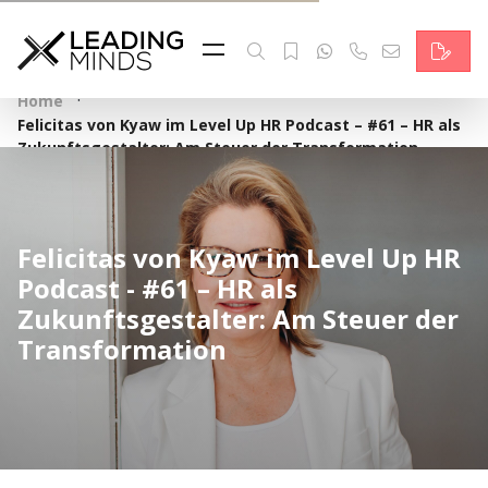
Feed & News
Reading Minds
·
Home
Felicitas von Kyaw im Level Up HR Podcast – #61 – HR als
Themen
Zukunftsgestalter: Am Steuer der Transformation
Services
Wer wir sind
Felicitas von Kyaw im Level Up HR
Podcast - #61 – HR als
Kontakt
Zukunftsgestalter: Am Steuer der
Transformation
English