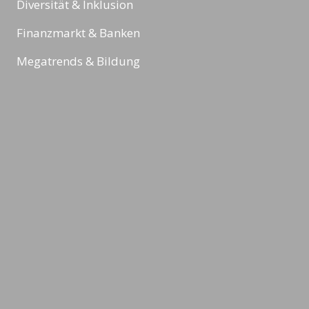
Diversität & Inklusion
Finanzmarkt & Banken
Megatrends & Bildung
Sport
Reading Minds
Aktivitäten / Feed
Kontakt
Impressum
Datenschutz & Rechtliches
AGBs
©2026 LEADING MINDS GmbH. Design & Development by
azure art
communications
.