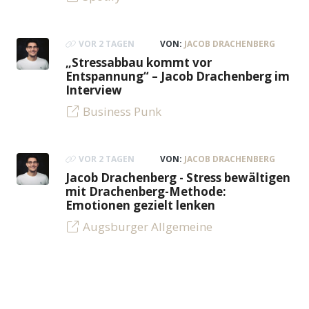
VOR 2 TAGEN
VON:
JACOB DRACHENBERG
„Stressabbau kommt vor
Entspannung“ – Jacob Drachenberg im
Interview
Business Punk
VOR 2 TAGEN
VON:
JACOB DRACHENBERG
Jacob Drachenberg - Stress bewältigen
mit Drachenberg-Methode:
Emotionen gezielt lenken
Augsburger Allgemeine