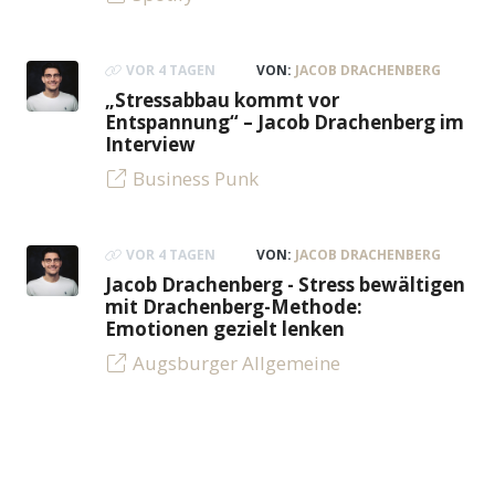
VOR 4 TAGEN
VON:
JACOB DRACHENBERG
„Stressabbau kommt vor
Entspannung“ – Jacob Drachenberg im
Interview
Business Punk
VOR 4 TAGEN
VON:
JACOB DRACHENBERG
Jacob Drachenberg - Stress bewältigen
mit Drachenberg-Methode:
Emotionen gezielt lenken
Augsburger Allgemeine