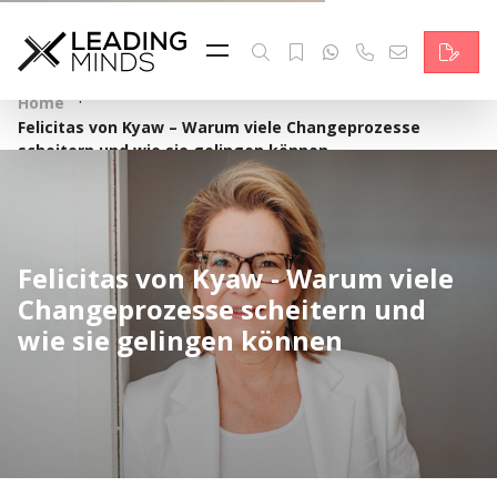
Feed & News
Reading Minds
·
Home
Felicitas von Kyaw – Warum viele Changeprozesse
Themen
scheitern und wie sie gelingen können
Services
Wer wir sind
Felicitas von Kyaw - Warum viele
Changeprozesse scheitern und
Kontakt
wie sie gelingen können
English