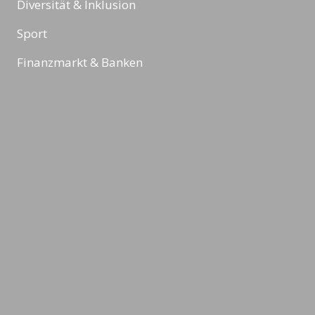
Diversität & Inklusion
Sport
Finanzmarkt & Banken
Robotik & Künstliche Intelligenz
Reading Minds
Aktivitäten / Feed
Kontakt
Impressum
Datenschutz & Rechtliches
AGBs
©2026 LEADING MINDS GmbH. Design & Development by
azure art
communications
.