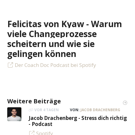
Felicitas von Kyaw - Warum
viele Changeprozesse
scheitern und wie sie
gelingen können
Der Coach Doc Podcast bei Spotify
Weitere Beiträge
VOR 4 TAGEN
VON:
JACOB DRACHENBERG
Jacob Drachenberg - Stress dich richtig
- Podcast
Spotify