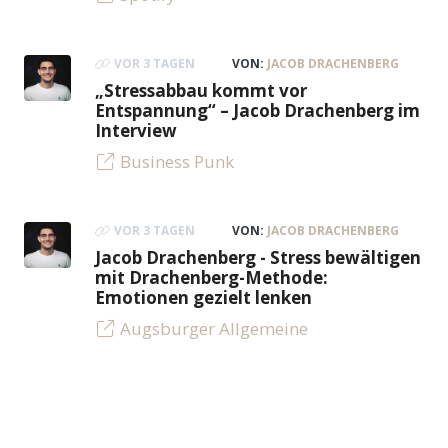
VOR 3 TAGEN
VON:
JACOB DRACHENBERG
„Stressabbau kommt vor
Entspannung“ – Jacob Drachenberg im
Interview
Business Punk
VOR 3 TAGEN
VON:
JACOB DRACHENBERG
Jacob Drachenberg - Stress bewältigen
mit Drachenberg-Methode:
Emotionen gezielt lenken
Augsburger Allgemeine