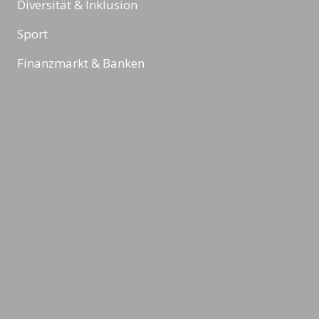
Diversität & Inklusion
Sport
Finanzmarkt & Banken
Megatrends & Bildung
Reading Minds
Aktivitäten / Feed
Kontakt
Impressum
Datenschutz & Rechtliches
AGBs
©2026 LEADING MINDS GmbH. Design & Development by
azure art
communications
.