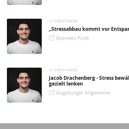
VOR 3 TAGEN
„Stressabbau kommt vor Entspan
Business Punk
VOR 3 TAGEN
Jacob Drachenberg - Stress bew
gezielt lenken
Augsburger Allgemeine