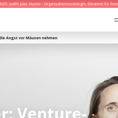
S: Judith Jules Muster - Organisationssoziologin, Beraterin für Reo
Feed & News
Reading Minds
n die Angst vor Mäusen nehmen
Themen
Services
Wer wir sind
Kontakt
r: Venture-
English