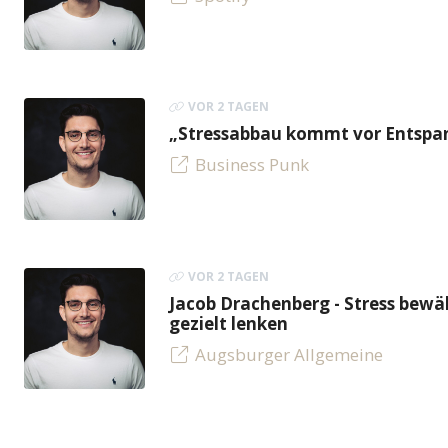
VOR 2 TAGEN
„Stressabbau kommt vor Entspan
Business Punk
VOR 2 TAGEN
Jacob Drachenberg - Stress bew
gezielt lenken
Augsburger Allgemeine