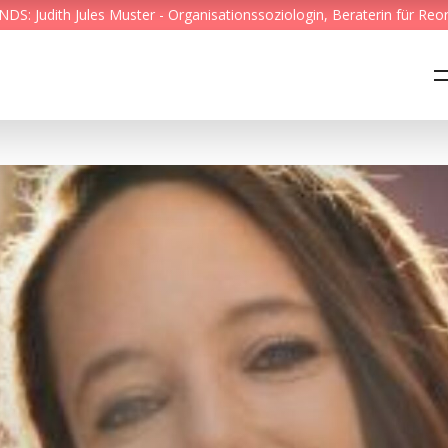
S: Judith Jules Muster - Organisationssoziologin, Beraterin für Reo
Feed & News
Reading Minds
Themen
Services
Wer wir sind
Kontakt
English