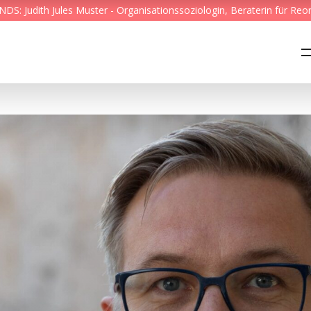
S: Judith Jules Muster - Organisationssoziologin, Beraterin für Reo
Feed & News
Reading Minds
Themen
Services
Wer wir sind
Kontakt
English