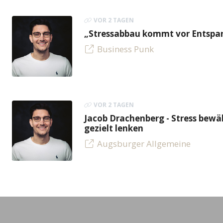
VOR 2 TAGEN
„Stressabbau kommt vor Entspan
Business Punk
VOR 2 TAGEN
Jacob Drachenberg - Stress bew
gezielt lenken
Augsburger Allgemeine