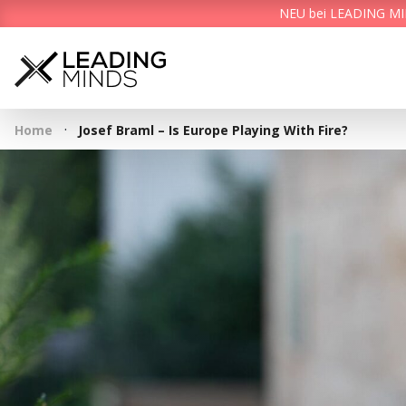
NEU bei LEADING MIND
·
Home
Josef Braml – Is Europe Playing With Fire?