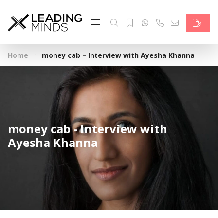
Feed & News
Reading Minds
·
Home
money cab – Interview with Ayesha Khanna
Themen
Services
Wer wir sind
money cab - Interview with
Kontakt
Ayesha Khanna
English