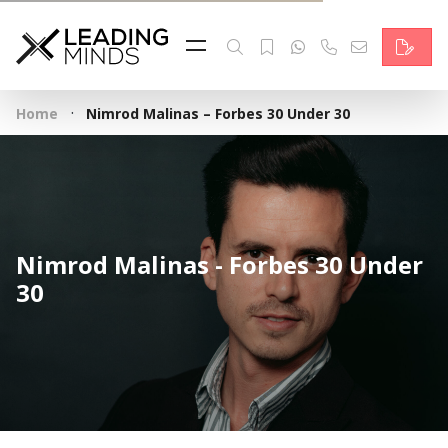
Feed & News
Reading Minds
·
Home
Nimrod Malinas – Forbes 30 Under 30
Themen
Services
Wer wir sind
Nimrod Malinas - Forbes 30 Under
Kontakt
30
English