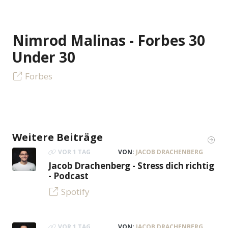
Nimrod Malinas - Forbes 30
Under 30
Forbes
Weitere Beiträge
VOR 1 TAG
VON:
JACOB DRACHENBERG
Jacob Drachenberg - Stress dich richtig
- Podcast
Spotify
VOR 1 TAG
VON:
JACOB DRACHENBERG