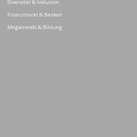
Diversität & Inklusion
Finanzmarkt & Banken
Megatrends & Bildung
Sport
Reading Minds
Aktivitäten / Feed
Kontakt
Impressum
Datenschutz & Rechtliches
AGBs
©2026 LEADING MINDS GmbH. Design & Development by
azure art
communications
.