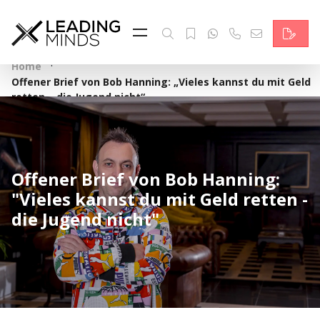
Feed & News
Reading Minds
·
Home
Offener Brief von Bob Hanning: „Vieles kannst du mit Geld
Themen
retten – die Jugend nicht“
Services
Wer wir sind
Offener Brief von Bob Hanning:
"Vieles kannst du mit Geld retten -
Kontakt
die Jugend nicht"
English