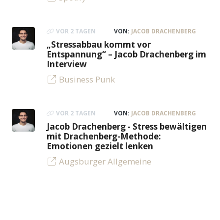
VOR 2 TAGEN
VON:
JACOB DRACHENBERG
„Stressabbau kommt vor
Entspannung“ – Jacob Drachenberg im
Interview
Business Punk
VOR 2 TAGEN
VON:
JACOB DRACHENBERG
Jacob Drachenberg - Stress bewältigen
mit Drachenberg-Methode:
Emotionen gezielt lenken
Augsburger Allgemeine