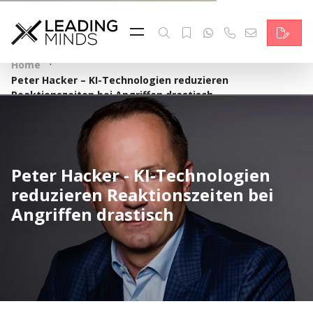
Feed & News
Reading Minds
·
Home
Peter Hacker – KI-Technologien reduzieren
Themen
Reaktionszeiten bei Angriffen drastisch
Services
Wer wir sind
Peter Hacker - KI-Technologien
reduzieren Reaktionszeiten bei
Kontakt
Angriffen drastisch
English