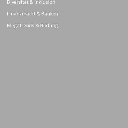
Diversität & Inklusion
Finanzmarkt & Banken
Megatrends & Bildung
Sport
Reading Minds
Aktivitäten / Feed
Kontakt
Impressum
Datenschutz & Rechtliches
AGBs
©2026 LEADING MINDS GmbH. Design & Development by
azure art
communications
.