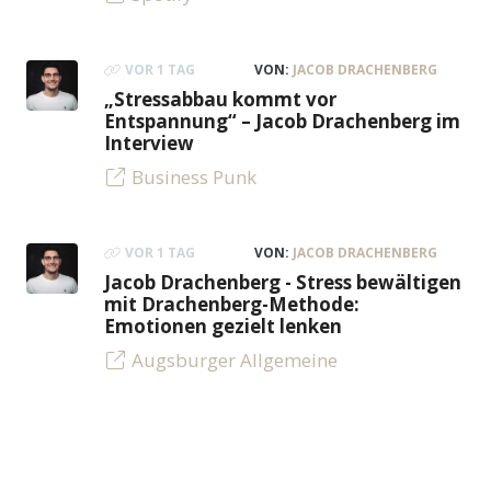
VOR 1 TAG
VON:
JACOB DRACHENBERG
„Stressabbau kommt vor
Entspannung“ – Jacob Drachenberg im
Interview
Business Punk
VOR 1 TAG
VON:
JACOB DRACHENBERG
Jacob Drachenberg - Stress bewältigen
mit Drachenberg-Methode:
Emotionen gezielt lenken
Augsburger Allgemeine