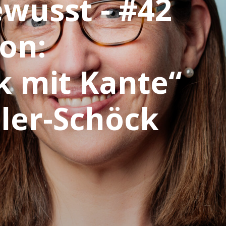
ewusst - #42
on:
k mit Kante“
ler-Schöck