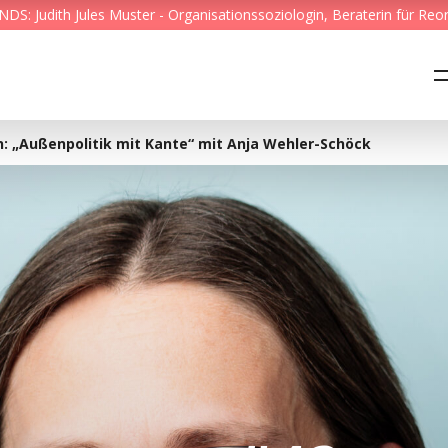
S: Judith Jules Muster - Organisationssoziologin, Beraterin für Reo
Feed & News
Reading Minds
n: „Außenpolitik mit Kante“ mit Anja Wehler-Schöck
Themen
Services
Wer wir sind
Kontakt
English