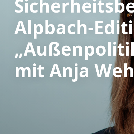
Sicherheitsb
Alpbach-Editi
„Außenpoliti
mit Anja Weh