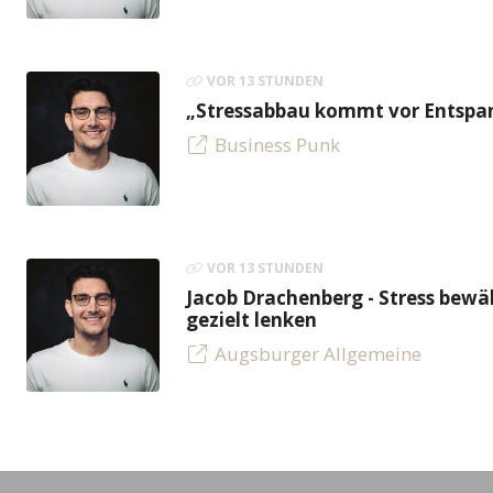
VOR 13 STUNDEN
„Stressabbau kommt vor Entspan
Business Punk
VOR 13 STUNDEN
Jacob Drachenberg - Stress bew
gezielt lenken
Augsburger Allgemeine