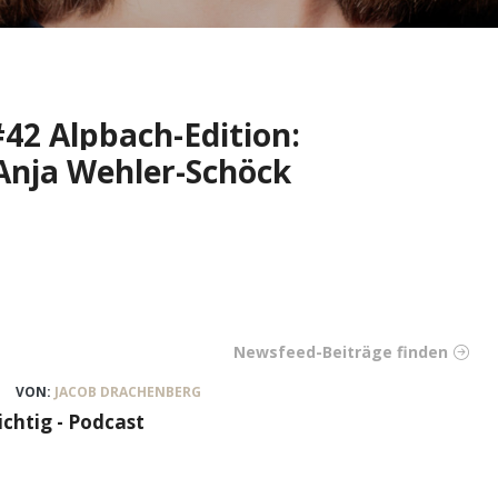
#42 Alpbach-Edition:
Anja Wehler-Schöck
Newsfeed-Beiträge finden
VON:
JACOB DRACHENBERG
ichtig - Podcast