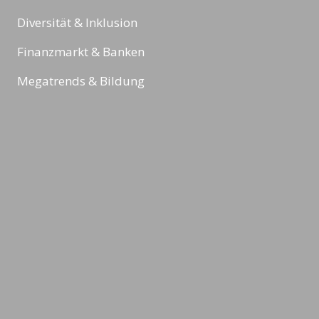
Diversität & Inklusion
Finanzmarkt & Banken
Megatrends & Bildung
Sport
Reading Minds
Aktivitäten / Feed
Kontakt
Impressum
Datenschutz & Rechtliches
AGBs