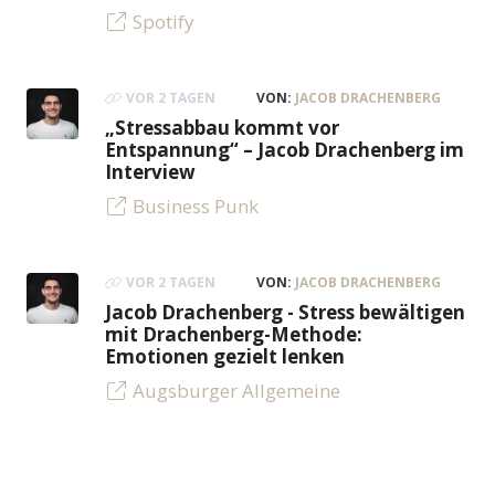
Spotify
VOR 2 TAGEN
VON:
JACOB DRACHENBERG
„Stressabbau kommt vor
Entspannung“ – Jacob Drachenberg im
Interview
Business Punk
VOR 2 TAGEN
VON:
JACOB DRACHENBERG
Jacob Drachenberg - Stress bewältigen
mit Drachenberg-Methode:
Emotionen gezielt lenken
Augsburger Allgemeine