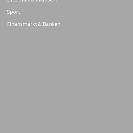
Sport
Finanzmarkt & Banken
Megatrends & Bildung
Reading Minds
Aktivitäten / Feed
Kontakt
Impressum
Datenschutz & Rechtliches
AGBs
©2026 LEADING MINDS GmbH. Design & Development by
azure art
communications
.