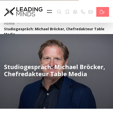
Feed & News
Reading Minds
·
Home
Studiogespräch: Michael Bröcker, Chefredakteur Table
Themen
Media
Services
Wer wir sind
Studiogespräch: Michael Bröcker,
Kontakt
Chefredakteur Table Media
English