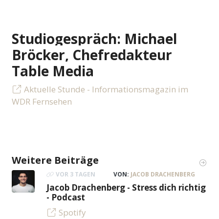
Studiogespräch: Michael
Bröcker, Chefredakteur
Table Media
Aktuelle Stunde - Informationsmagazin im
WDR Fernsehen
Weitere Beiträge
VOR 3 TAGEN
VON:
JACOB DRACHENBERG
Jacob Drachenberg - Stress dich richtig
- Podcast
Spotify