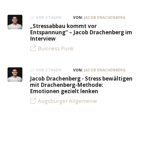
VOR 3 TAGEN
VON:
JACOB DRACHENBERG
„Stressabbau kommt vor
Entspannung“ – Jacob Drachenberg im
Interview
Business Punk
VOR 3 TAGEN
VON:
JACOB DRACHENBERG
Jacob Drachenberg - Stress bewältigen
mit Drachenberg-Methode:
Emotionen gezielt lenken
Augsburger Allgemeine