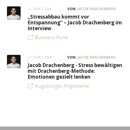
VOR 1 TAG
VON:
JACOB DRACHENBERG
„Stressabbau kommt vor
Entspannung“ – Jacob Drachenberg im
Interview
Business Punk
VOR 1 TAG
VON:
JACOB DRACHENBERG
Jacob Drachenberg - Stress bewältigen
mit Drachenberg-Methode:
Emotionen gezielt lenken
Augsburger Allgemeine