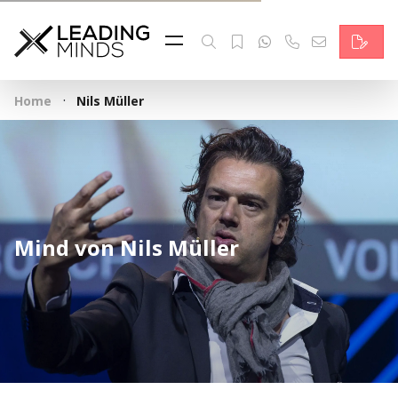
Feed & News
Reading Minds
·
Home
Nils Müller
Themen
Services
Wer wir sind
Mind von Nils Müller
Kontakt
English