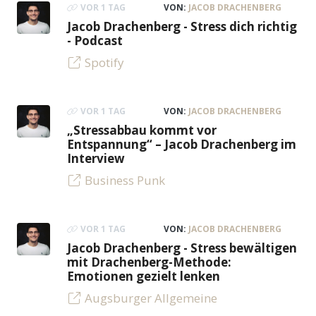
VOR 1 TAG
VON:
JACOB DRACHENBERG
Jacob Drachenberg - Stress dich richtig
- Podcast
Spotify
VOR 1 TAG
VON:
JACOB DRACHENBERG
„Stressabbau kommt vor
Entspannung“ – Jacob Drachenberg im
Interview
Business Punk
VOR 1 TAG
VON:
JACOB DRACHENBERG
Jacob Drachenberg - Stress bewältigen
mit Drachenberg-Methode:
Emotionen gezielt lenken
Augsburger Allgemeine