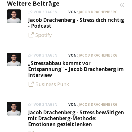
Weitere Beiträge
VOR 3 TAGEN
VON:
JACOB DRACHENBERG
Jacob Drachenberg - Stress dich richtig
- Podcast
Spotify
VOR 3 TAGEN
VON:
JACOB DRACHENBERG
„Stressabbau kommt vor
Entspannung“ – Jacob Drachenberg im
Interview
Business Punk
VOR 3 TAGEN
VON:
JACOB DRACHENBERG
Jacob Drachenberg - Stress bewältigen
mit Drachenberg-Methode:
Emotionen gezielt lenken