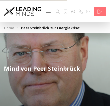
Feed & News
Reading Minds
·
Home
Peer Steinbrück zur Energiekrise:
Themen
Services
Wer wir sind
Mind von Peer Steinbrück
Kontakt
English