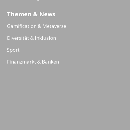
Themen & News
Gamification & Metaverse
Diversität & Inklusion
Sport
Finanzmarkt & Banken
Robotik & Künstliche Intelligenz
Reading Minds
Aktivitäten / Feed