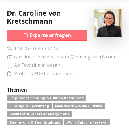
Dr. Caroline von
Kretschmann
Experte anfragen
+49 (0)30 640 777 42
caroline.von-kretschmann@leading-minds.com
Als Favorit markieren
Profil als PDF herunterladen
Themen
Employer Branding & Human Resources
Führung & Recruiting
New Work & New Culture
Resilienz & Stress-Management
Teamwork & Teambuilding
Work Culture Festival