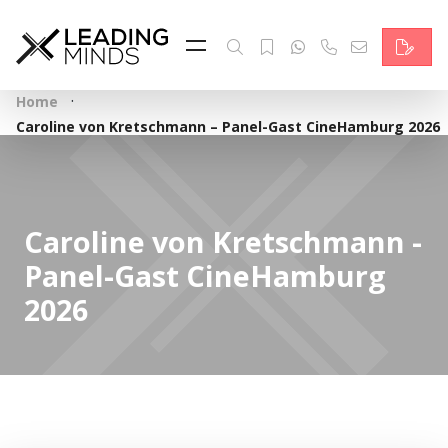
Feed & News
Reading Minds
·
Home
Themen
Caroline von Kretschmann – Panel-Gast CineHamburg 2026
Services
Wer wir sind
Caroline von Kretschmann -
Panel-Gast CineHamburg
Kontakt
2026
English