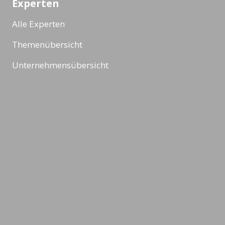
Experten
Alle Experten
Themenübersicht
Unternehmensübersicht
Formate
Alle Formate
Masterclass
Veranstaltung
Ad-Hoc Format
Workshop
Themen & News