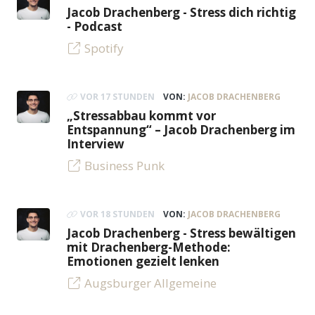
Jacob Drachenberg - Stress dich richtig
- Podcast
Spotify
VOR 17 STUNDEN
VON:
JACOB DRACHENBERG
„Stressabbau kommt vor
Entspannung“ – Jacob Drachenberg im
Interview
Business Punk
VOR 18 STUNDEN
VON:
JACOB DRACHENBERG
Jacob Drachenberg - Stress bewältigen
mit Drachenberg-Methode:
Emotionen gezielt lenken
Augsburger Allgemeine