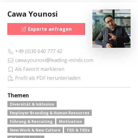
Cawa Younosi
Experte anfragen
+49 (0)30 640 777 42
cawa.younosi@leading-minds.com
Als Favorit markieren
Profil als PDF herunterladen
Themen
Diversität & Inklusion
Employer Branding & Human Resources
Führung & Recruiting
Motivation
New Work & New Culture
TED & TEDx