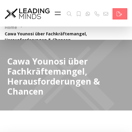
Feed & News
Reading Minds
·
Home
Cawa Younosi über Fachkräftemangel,
Themen
Herausforderungen & Chancen
Services
Cawa Younosi über
Wer wir sind
Fachkräftemangel,
Herausforderungen &
Kontakt
Chancen
English