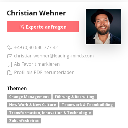
Christian Wehner
Experte anfragen
+49 (0)30 640 777 42
christian.wehner@leading-minds.com
Als Favorit markieren
Profil als PDF herunterladen
Themen
Change Management
Führung & Recruiting
New Work & New Culture
Teamwork & Teambuilding
Transformation, Innovation & Technologie
Zukunftsbeirat