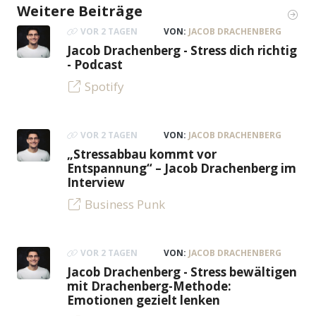
Weitere Beiträge
VOR 2 TAGEN
VON:
JACOB DRACHENBERG
Jacob Drachenberg - Stress dich richtig
- Podcast
Spotify
VOR 2 TAGEN
VON:
JACOB DRACHENBERG
„Stressabbau kommt vor
Entspannung“ – Jacob Drachenberg im
Interview
Business Punk
VOR 2 TAGEN
VON:
JACOB DRACHENBERG
Jacob Drachenberg - Stress bewältigen
mit Drachenberg-Methode:
Emotionen gezielt lenken