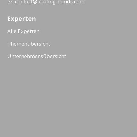
contact@leading-minds.com
Experten
Alle Experten
Themenübersicht
Unternehmensübersicht
Formate
Alle Formate
Masterclass
Ad-Hoc Format
Workshop
Veranstaltung