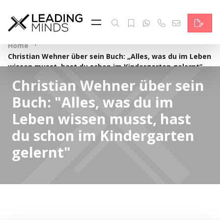
Feed & News
Reading Minds
·
Home
Christian Wehner über sein Buch: „Alles, was du im Leben
Themen
wissen musst, hast du schon im Kindergarten gelernt“
Christian Wehner über sein
Services
Buch: "Alles, was du im
Wer wir sind
Leben wissen musst, hast
du schon im Kindergarten
Kontakt
gelernt"
English