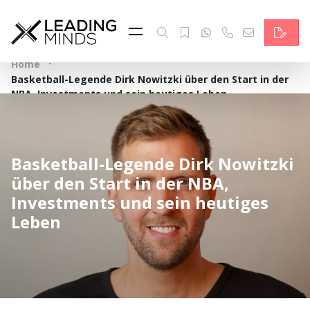
Feed & News
Reading Minds
·
Home
Basketball-Legende Dirk Nowitzki über den Start in der
Themen
NBA, Investments und sein heutiges Leben
Services
Wer wir sind
Basketball-Legende Dirk Nowitzki
über den Start in der NBA,
Kontakt
Investments und sein heutiges
Leben
English