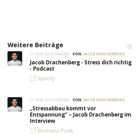
Weitere Beiträge
VOR 22 STUNDEN
VON:
JACOB DRACHENBERG
Jacob Drachenberg - Stress dich richtig
- Podcast
Spotify
VOR 22 STUNDEN
VON:
JACOB DRACHENBERG
„Stressabbau kommt vor
Entspannung“ – Jacob Drachenberg im
Interview
Business Punk