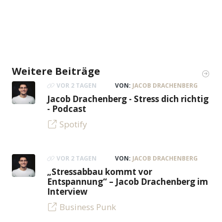
Weitere Beiträge
VOR 2 TAGEN
VON:
JACOB DRACHENBERG
Jacob Drachenberg - Stress dich richtig
- Podcast
Spotify
VOR 2 TAGEN
VON:
JACOB DRACHENBERG
„Stressabbau kommt vor
Entspannung“ – Jacob Drachenberg im
Interview
Business Punk