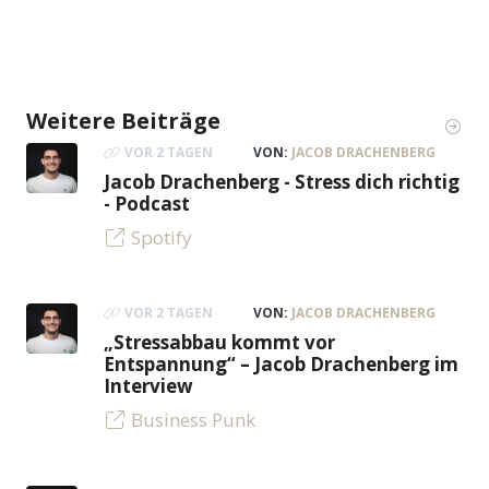
Weitere Beiträge
VOR 2 TAGEN
VON:
JACOB DRACHENBERG
Jacob Drachenberg - Stress dich richtig
- Podcast
Spotify
VOR 2 TAGEN
VON:
JACOB DRACHENBERG
„Stressabbau kommt vor
Entspannung“ – Jacob Drachenberg im
Interview
Business Punk