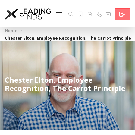
Feed & News
Reading Minds
·
Home
Themen
Chester Elton, Employee Recognition, The Carrot Principle
Services
Wer wir sind
Chester Elton, Employee
Kontakt
Recognition, The Carrot Principle
English