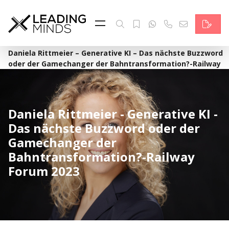
Feed & News
Reading Minds
·
Home
Daniela Rittmeier – Generative KI – Das nächste Buzzword
oder der Gamechanger der Bahntransformation?-Railway
Themen
Forum 2023
Services
Daniela Rittmeier - Generative KI -
Wer wir sind
Das nächste Buzzword oder der
Gamechanger der
Kontakt
Bahntransformation?-Railway
Forum 2023
English