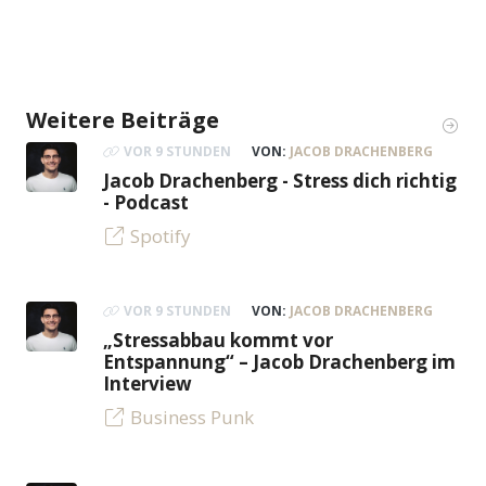
Weitere Beiträge
VOR 9 STUNDEN
VON:
JACOB DRACHENBERG
Jacob Drachenberg - Stress dich richtig
- Podcast
Spotify
VOR 9 STUNDEN
VON:
JACOB DRACHENBERG
„Stressabbau kommt vor
Entspannung“ – Jacob Drachenberg im
Interview
Business Punk