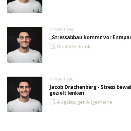
VOR 1 TAG
„Stressabbau kommt vor Entspan
Business Punk
VOR 1 TAG
Jacob Drachenberg - Stress bew
gezielt lenken
Augsburger Allgemeine