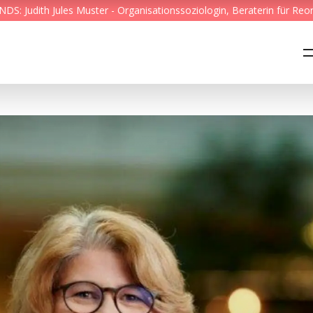
S: Judith Jules Muster - Organisationssoziologin, Beraterin für Reo
Feed & News
Reading Minds
Themen
Services
Wer wir sind
Kontakt
English