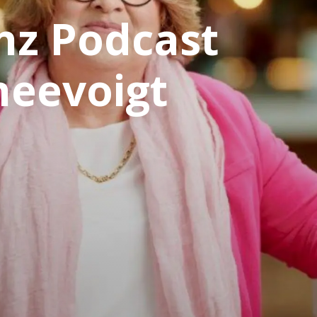
nz Podcast
neevoigt