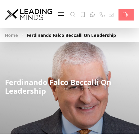
Feed & News
Reading Minds
·
Home
Ferdinando Falco Beccalli On Leadership
Themen
Services
Wer wir sind
Ferdinando Falco Beccalli On
Kontakt
Leadership
English