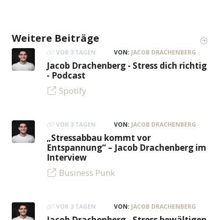
Weitere Beiträge
VOR 3 TAGEN
VON:
JACOB DRACHENBERG
Jacob Drachenberg - Stress dich richtig
- Podcast
Spotify
VOR 3 TAGEN
VON:
JACOB DRACHENBERG
„Stressabbau kommt vor
Entspannung“ – Jacob Drachenberg im
Interview
Business Punk
VOR 3 TAGEN
VON:
JACOB DRACHENBERG
Jacob Drachenberg - Stress bewältigen