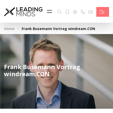
Feed & News
Reading Minds
·
Home
Frank Busemann Vortrag windream.CON
Themen
Services
Wer wir sind
Frank Busemann Vortrag
Kontakt
windream.CON
English