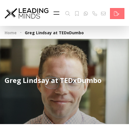
Feed & News
Reading Minds
·
Home
Greg Lindsay at TEDxDumbo
Themen
Services
Wer wir sind
Greg Lindsay at TEDxDumbo
Kontakt
English