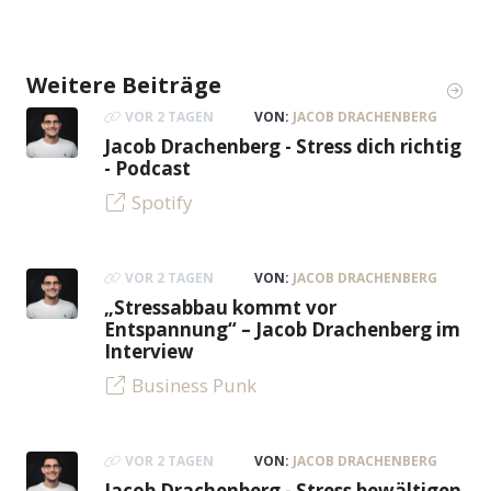
Weitere Beiträge
VOR 2 TAGEN
VON:
JACOB DRACHENBERG
Jacob Drachenberg - Stress dich richtig
- Podcast
Spotify
VOR 2 TAGEN
VON:
JACOB DRACHENBERG
„Stressabbau kommt vor
Entspannung“ – Jacob Drachenberg im
Interview
Business Punk
VOR 2 TAGEN
VON:
JACOB DRACHENBERG
Jacob Drachenberg - Stress bewältigen