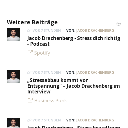
Weitere Beiträge
VOR 7 STUNDEN
VON:
JACOB DRACHENBERG
Jacob Drachenberg - Stress dich richtig
- Podcast
Spotify
VOR 7 STUNDEN
VON:
JACOB DRACHENBERG
„Stressabbau kommt vor
Entspannung“ – Jacob Drachenberg im
Interview
Business Punk
VOR 7 STUNDEN
VON:
JACOB DRACHENBERG
Jacob Drachenberg - Stress bewältigen