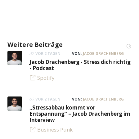
Weitere Beiträge
VOR 2 TAGEN
VON:
JACOB DRACHENBERG
Jacob Drachenberg - Stress dich richtig
- Podcast
Spotify
VOR 2 TAGEN
VON:
JACOB DRACHENBERG
„Stressabbau kommt vor
Entspannung“ – Jacob Drachenberg im
Interview
Business Punk