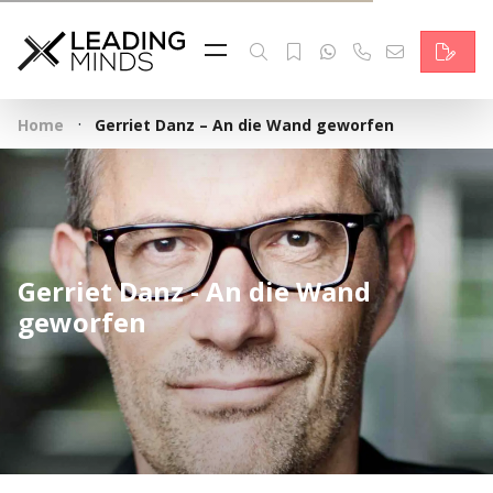
Feed
Reading Minds
·
Home
Gerriet Danz – An die Wand geworfen
Topics
Services
Who we are
Gerriet Danz - An die Wand
Contact
geworfen
Deutsch