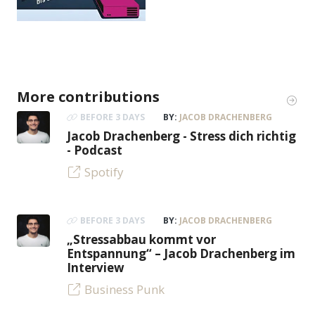
More contributions
BEFORE 3 DAYS
BY:
JACOB DRACHENBERG
Jacob Drachenberg - Stress dich richtig
- Podcast
Spotify
BEFORE 3 DAYS
BY:
JACOB DRACHENBERG
„Stressabbau kommt vor
Entspannung“ – Jacob Drachenberg im
Interview
Business Punk