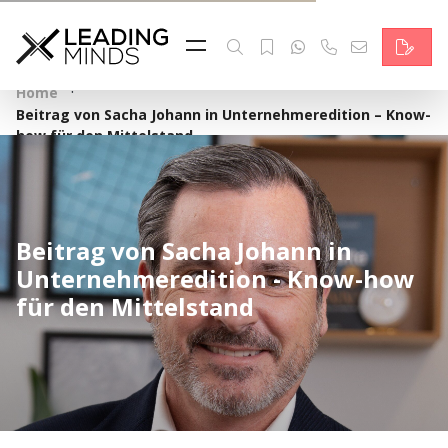
Feed
Reading Minds
·
Home
Beitrag von Sacha Johann in Unternehmeredition – Know-
Topics
how für den Mittelstand
Services
Who we are
Beitrag von Sacha Johann in
Unternehmeredition - Know-how
Contact
für den Mittelstand
Deutsch