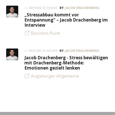
BEFORE 22 HOURS
BY:
JACOB DRACHENBERG
„Stressabbau kommt vor
Entspannung“ – Jacob Drachenberg im
Interview
Business Punk
BEFORE 22 HOURS
BY:
JACOB DRACHENBERG
Jacob Drachenberg - Stress bewältigen
mit Drachenberg-Methode:
Emotionen gezielt lenken
Augsburger Allgemeine