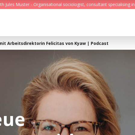
Jules Muster - Organisational sociologist, consultant specialising in
Feed
Reading Minds
it Arbeitsdirektorin Felicitas von Kyaw | Podcast
Topics
Services
Who we are
Contact
eue
Deutsch