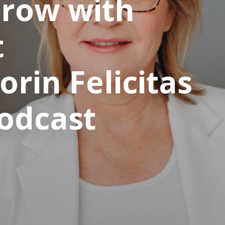
Grow with
t
orin Felicitas
odcast