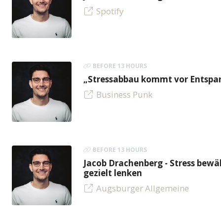
Spotify
BEFORE 13 HOURS
„Stressabbau kommt vor Entspan
Business Punk
BEFORE 13 HOURS
Jacob Drachenberg - Stress bew
gezielt lenken
Augsburger Allgemeine