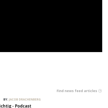
Find news feed articles
BY:
JACOB DRACHENBERG
ichtig - Podcast