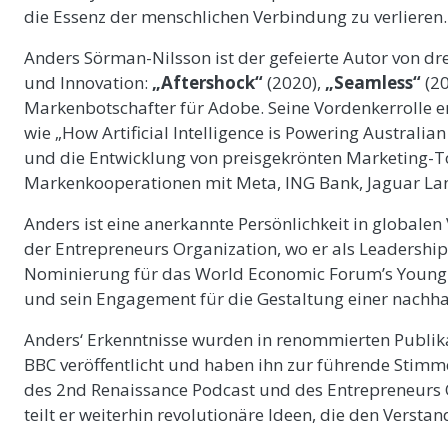
die Essenz der menschlichen Verbindung zu verlieren.
Anders Sörman-Nilsson ist der gefeierte Autor von dr
und Innovation:
„Aftershock“
(2020),
„Seamless“
(2
Markenbotschafter für Adobe. Seine Vordenkerrolle er
wie „How Artificial Intelligence is Powering Australia
und die Entwicklung von preisgekrönten Marketing-To
Markenkooperationen mit Meta, ING Bank, Jaguar Lan
Anders ist eine anerkannte Persönlichkeit in global
der Entrepreneurs Organization, wo er als Leadership 
Nominierung für das World Economic Forum’s Young Gl
und sein Engagement für die Gestaltung einer nachha
Anders‘ Erkenntnisse wurden in renommierten Publika
BBC veröffentlicht und haben ihn zur führende Stimm
des 2nd Renaissance Podcast und des Entrepreneurs O
teilt er weiterhin revolutionäre Ideen, die den Vers