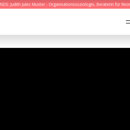
S: Judith Jules Muster - Organisationssoziologin, Beraterin für Reo
Feed & News
Reading Minds
Themen
Services
Wer wir sind
Kontakt
English