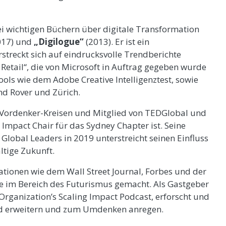
ei wichtigen Büchern über digitale Transformation
017) und
„Digilogue“
(2013). Er ist ein
streckt sich auf eindrucksvolle Trendberichte
n Retail“, die von Microsoft in Auftrag gegeben wurde
ols wie dem Adobe Creative Intelligenztest, sowie
d Rover und Zürich.
en Vordenker-Kreisen und Mitglied von TEDGlobal und
Impact Chair für das Sydney Chapter ist. Seine
obal Leaders in 2019 unterstreicht seinen Einfluss
ltige Zukunft.
tionen wie dem Wall Street Journal, Forbes und der
e im Bereich des Futurismus gemacht. Als Gastgeber
rganization’s Scaling Impact Podcast, erforscht und
tand erweitern und zum Umdenken anregen.