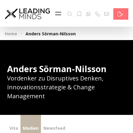
Feed & News
Reading Minds
·
Home
Anders Sörman-Nilsson
Themen
Services
Anders Sörman-Nilsson
Wer wir sind
Vordenker zu Disruptives Denken,
Kontakt
Innovationsstrategie & Change
Management
English
Vita
Medien
Newsfeed