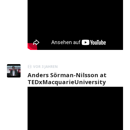
VOR 3 JAHREN
Anders Sörman-Nilsson at
TEDxMacquarieUniversity