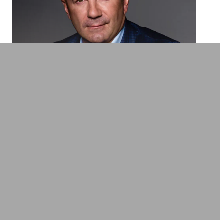
Peter Hacker
Experte für Cybersicherheit, Cybercrime,
Risk Management & digitale Revolution
Führung & Recruiting