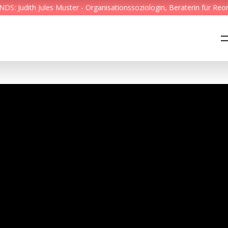
S: Judith Jules Muster - Organisationssoziologin, Beraterin für Reo
Feed & News
Reading Minds
Themen
Services
Wer wir sind
Kontakt
English