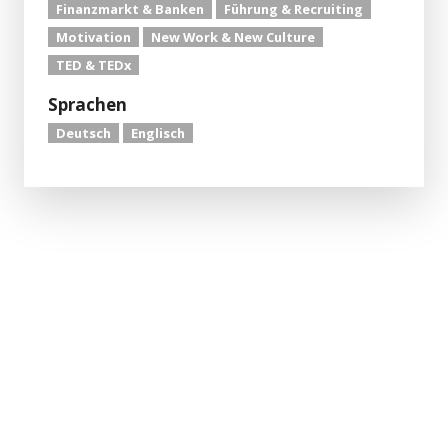
Finanzmarkt & Banken
Führung & Recruiting
Motivation
New Work & New Culture
TED & TEDx
Sprachen
Deutsch
Englisch