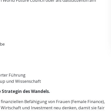
 World Future Council oder als Gastdozentin am
abe
erter Führung
t-up und Wissenschaft
ne Strategin des Wandels.
en finanziellen Befähigung von Frauen (Female Finance),
Wirtschaft und Investment neu denken, damit sie fair