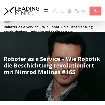
Feed & News
Reading Minds
·
Home
Roboter as a Service – Wie Robotik die Beschichtung
Themen
revolutioniert – mit Nimrod Malinas #165
Services
Wer wir sind
Roboter as a Service – Wie Robotik
die Beschichtung revolutioniert -
Kontakt
mit Nimrod Malinas #165
English