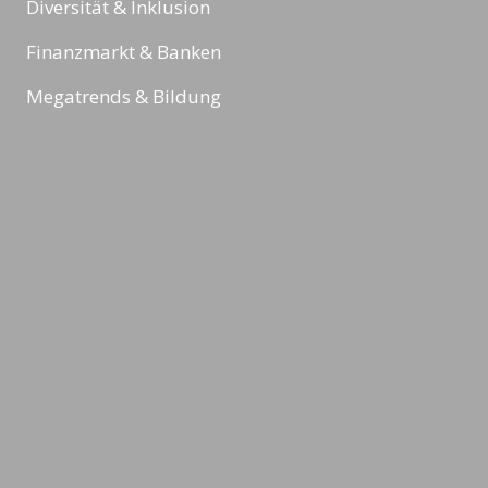
Diversität & Inklusion
Finanzmarkt & Banken
Megatrends & Bildung
Sport
Reading Minds
Aktivitäten / Feed
Kontakt
Impressum
Datenschutz & Rechtliches
AGBs
©2026 LEADING MINDS GmbH. Design & Development by
azure art
communications
.