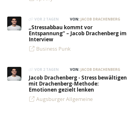
VOR 2 TAGEN
VON:
JACOB DRACHENBERG
„Stressabbau kommt vor
Entspannung“ – Jacob Drachenberg im
Interview
Business Punk
VOR 2 TAGEN
VON:
JACOB DRACHENBERG
Jacob Drachenberg - Stress bewältigen
mit Drachenberg-Methode:
Emotionen gezielt lenken
Augsburger Allgemeine