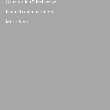
Gamification & Metaverse
Internal communication
Music & Art
Digital Marketing & Online Marketing
Reading Minds
Activities / Feed
Contact
Legal Notice
Privacy Policy
Terms & Conditions
©2026 LEADING MINDS GmbH. Design & Development by
azure art
communications
.