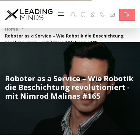
Feed
Reading Minds
·
Home
Roboter as a Service – Wie Robotik die Beschichtung
Topics
revolutioniert – mit Nimrod Malinas #165
Services
Who we are
Roboter as a Service – Wie Robotik
die Beschichtung revolutioniert -
Contact
mit Nimrod Malinas #165
Deutsch