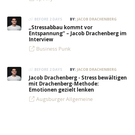
BEFORE 2 DAYS
BY:
JACOB DRACHENBERG
„Stressabbau kommt vor
Entspannung“ – Jacob Drachenberg im
Interview
Business Punk
BEFORE 2 DAYS
BY:
JACOB DRACHENBERG
Jacob Drachenberg - Stress bewältigen
mit Drachenberg-Methode:
Emotionen gezielt lenken
Augsburger Allgemeine