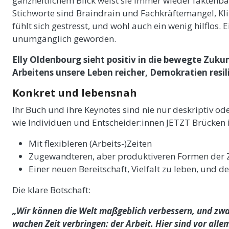
ganzheitlichem Blick weist sie immer wieder faktenbas
Stichworte sind Braindrain und Fachkräftemangel, Kli
fühlt sich gestresst, und wohl auch ein wenig hilflos. 
unumgänglich geworden.
Elly Oldenbourg sieht positiv in die bewegte Zukun
Arbeitens unsere Leben reicher, Demokratien resi
Konkret und lebensnah
Ihr Buch und ihre Keynotes sind nie nur deskriptiv od
wie Individuen und Entscheider:innen JETZT Brücken 
Mit flexibleren (Arbeits-)Zeiten
Zugewandteren, aber produktiveren Formen der
Einer neuen Bereitschaft, Vielfalt zu leben, und 
Die klare Botschaft:
„Wir können die Welt maßgeblich verbessern, und zwar
wachen Zeit verbringen: der Arbeit. Hier sind vor alle