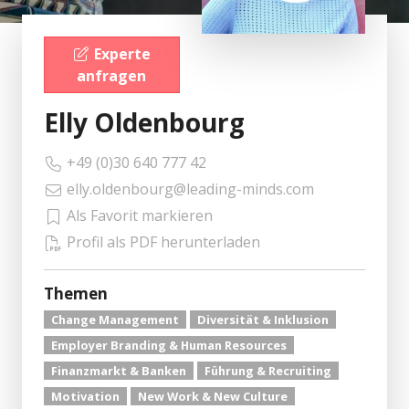
Experte
anfragen
Elly Oldenbourg
+49 (0)30 640 777 42
elly.oldenbourg@leading-minds.com
Als Favorit markieren
Profil als PDF herunterladen
Themen
Change Management
Diversität & Inklusion
Employer Branding & Human Resources
Finanzmarkt & Banken
Führung & Recruiting
Motivation
New Work & New Culture