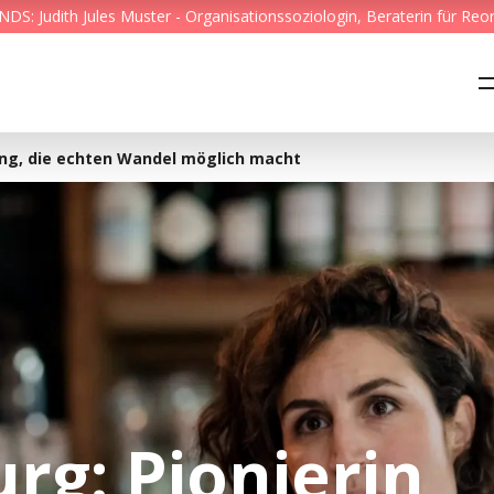
S: Judith Jules Muster - Organisationssoziologin, Beraterin für Reo
Feed & News
Reading Minds
ung, die echten Wandel möglich macht
Themen
Services
Wer wir sind
Kontakt
rg: Pionierin
English