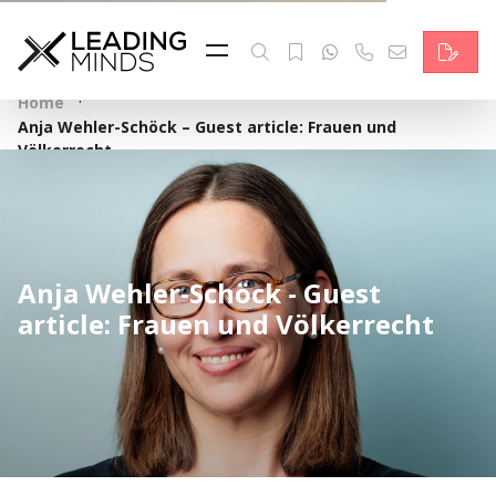
Feed
Reading Minds
·
Home
Anja Wehler-Schöck – Guest article: Frauen und
Topics
Völkerrecht
Services
Who we are
Anja Wehler-Schöck - Guest
Contact
article: Frauen und Völkerrecht
Deutsch